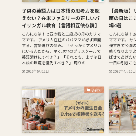
子供の英語力は日本語の思考力を超
【最新版】
えない？在米ファミリーの正しいバ
雨の日はこ
イリンガル教育【言語相互依存説】
場4選
こんにちは！七匹の猫と二歳児の母のカリマ
こんにちは！2
マです。 アメリカ在住のパパママが必ず直面
ママです。 サ
する、言語選びの悩み。 「せっかくアメリカ
強すぎて公園
にいるんだから、早く現地のプリスクールで
熱くなりますよ
英語漬けにすべき？」 「それとも、まずは日
ばせてあげた
本語の環境を優先すべき？」 周りの...
一日中引きこもり
2026年6月12日
2026年4月15日
子育て