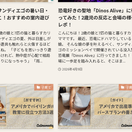
サンディエゴの暑い日・
恐竜好きの聖地「Dinos Alive」
こ！おすすめの室内遊び
ってみた！2歳児の反応と会場の様
レポ！
歳の娘と7匹の猫と暮らすカリ
こんにちは！2歳の娘と7匹の猫と暮らすカ
ンディエゴの夏、外は日差しが
ママです。 最近、恐竜にドハマりしている
の遊具も触れらと火傷するほど
娘。 そんな娘の夢を叶えるべく、サンディ
ね。 「子どもを思いっきり遊
ゴのミッションベイで開催されている没入
いけれど、熱中症が心配で結局
恐竜展『Dinos Alive』に行ってきました！
になっちゃう」 「雨...
場に一歩足を踏み入れると、そこはま...
2026年4月9日
子育て
子