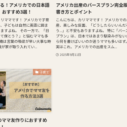
める！アメリカでの日本語
アメリカ出産のバースプラン完全
：おすすめ3選！
書き方とポイント
リママです！ アメリカで子育
こんにちは、カリママです！ アメリカでの
と、子どもは自然に英語に囲ま
産、楽しみな反面、「どうしたらいいんだ
ますよね。 その一方で、「日
う...」と不安もありますよね。 特に「バー
って保とう？」と悩むママも多
プラン」は、日本ではあまり馴染みがない
1歳は言葉の吸収が早い大事な時
ら何を書けばいいのか迷うママも多いはず
が家が取り入れてい...
実はこれ、アメリカでの出産をスム...
2025年9月11日
子育て
のママ友作りにおすすめ
法！