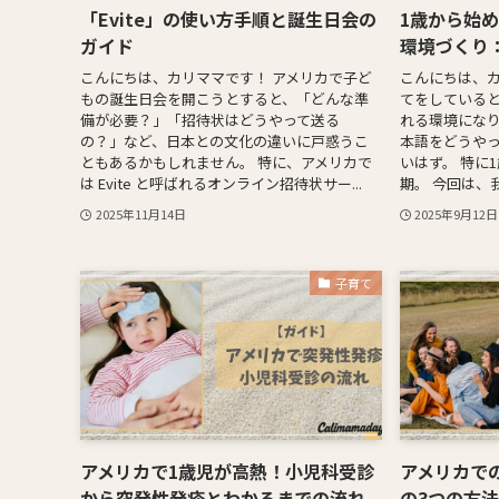
「Evite」の使い方手順と誕生日会の
1歳から始
ガイド
環境づくり
こんにちは、カリママです！ アメリカで子ど
こんにちは、カ
もの誕生日会を開こうとすると、「どんな準
てをしている
備が必要？」「招待状はどうやって送る
れる環境になり
の？」など、日本との文化の違いに戸惑うこ
本語をどうや
ともあるかもしれません。 特に、アメリカで
いはず。 特に
は Evite と呼ばれるオンライン招待状サー...
期。 今回は、我
2025年11月14日
2025年9月12日
子育て
アメリカで1歳児が高熱！小児科受診
アメリカで
から突発性発疹とわかるまでの流れ
の3つの方