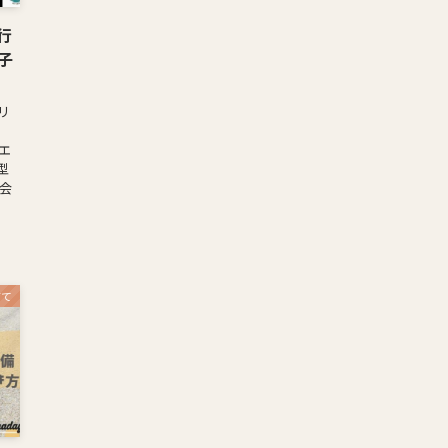
に行
子
リ
エ
型
 会
育て