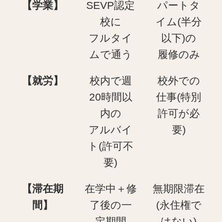
【学業】
SEVP認定
パートタ
校に
イム(半分
フルタイ
以下)の
ムで通う
履修のみ
【就労】
校内で週
校外での
20時間以
仕事(特別
内の
許可が必
アルバイ
要)
ト(許可不
要)
【滞在期
在学中＋修
無期限滞在
間】
了後の一
(永住権で
定期間
はない)