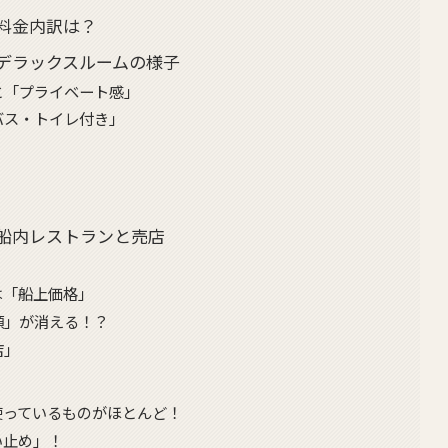
料金内訳は？
デラックスルームの様子
と「プライベート感」
バス・トイレ付き」
船内レストランと売店
は「船上価格」
類」が消える！？
店」
使っているものがほとんど！
い止め」！